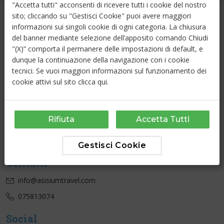
"Accetta tutti" acconsenti di ricevere tutti i cookie del nostro
sito; cliccando su "Gestisci Cookie" puoi avere maggiori
Link Utili
informazioni sui singoli cookie di ogni categoria. La chiusura
del banner mediante selezione dell’apposito comando Chiudi
Chi Siamo
"(X)” comporta il permanere delle impostazioni di default, e
Contatti
dunque la continuazione della navigazione con i cookie
Cookie Policy
tecnici. Se vuoi maggiori informazioni sul funzionamento dei
cookie attivi sul sito
clicca qui
.
Privacy Policy
ASISIUM TRAVEL
Ragione sociale e sede legale:
Rifiuta
Accetta Tutti
ASSISI GROUP S.R.L.
Via Borgo Aretino, 51/A, Assisi, PG
P.IVA: 03134440548
Gestisci Cookie
Contatti
info@asisiumtravel.com
075813074
Social